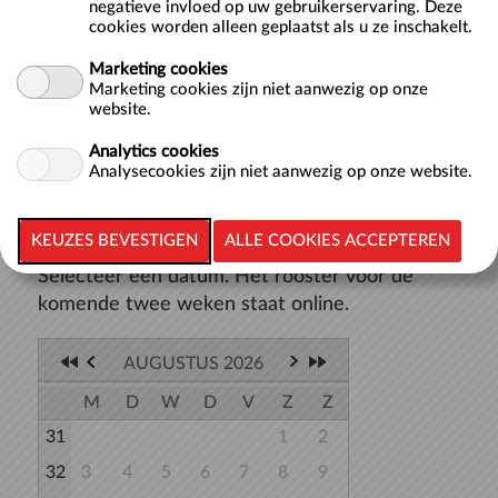
kunt komen zwemmen in het 25-meterbad? Baantjes
negatieve invloed op uw gebruikerservaring. Deze
zwemmen is goed voor je conditie, je traint er je spieren
cookies worden alleen geplaatst als u ze inschakelt.
mee en het is niet blessuregevoelig. Je gewrichten worden
Marketing cookies
namelijk minder...
meer >>
Marketing cookies zijn niet aanwezig op onze
website.
Analytics cookies
Analysecookies zijn niet aanwezig op onze website.
TERUG NAAR LIJST
Selecteer een datum. Het rooster voor de
komende twee weken staat online.
AUGUSTUS 2026
M
D
W
D
V
Z
Z
31
1
2
32
3
4
5
6
7
8
9