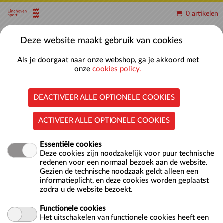
Naar hoofdinhoud
0 artikelen
Account
Deze website maakt gebruik van cookies
Als je doorgaat naar onze webshop, ga je akkoord met
onze
cookies policy.
DEACTIVEER ALLE OPTIONELE COOKIES
Baantjes zwemmen 25-meterbad
ACTIVEER ALLE OPTIONELE COOKIES
Essentiële cookies
Locatie
Zwembad Ir. Ottenbad
Deze cookies zijn noodzakelijk voor puur technische
Vijfkamplaan 12
redenen voor een normaal bezoek aan de website.
5624 EB EINDHOVEN
Gezien de technische noodzaak geldt alleen een
informatieplicht, en deze cookies worden geplaatst
NL
zodra u de website bezoekt.
Doelgroep
Volwassenen
Functionele cookies
Wist je dat je bij ir. Ottenbad ook heerlijk relaxt baantjes
Het uitschakelen van functionele cookies heeft een