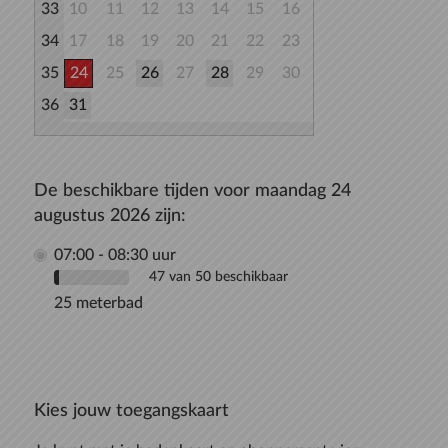
33
10
11
12
13
14
15
16
34
17
18
19
20
21
22
23
35
24
25
26
27
28
29
30
36
31
De beschikbare tijden voor maandag 24
augustus 2026 zijn:
07:00 - 08:30 uur
47 van 50 beschikbaar
25 meterbad
Kies jouw toegangskaart