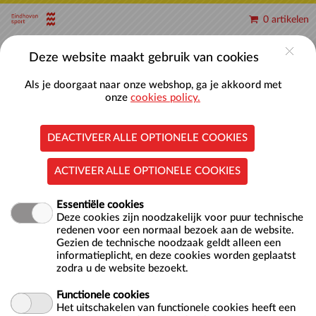
Naar hoofdinhoud
0 artikelen
Account
Deze website maakt gebruik van cookies
Als je doorgaat naar onze webshop, ga je akkoord met
onze
cookies policy.
DEACTIVEER ALLE OPTIONELE COOKIES
Baantjes zwemmen Recreatiebad
(18+)
ACTIVEER ALLE OPTIONELE COOKIES
Essentiële cookies
Deze cookies zijn noodzakelijk voor puur technische
redenen voor een normaal bezoek aan de website.
Locatie
Zwembad Ir. Ottenbad
Gezien de technische noodzaak geldt alleen een
Vijfkamplaan 12
informatieplicht, en deze cookies worden geplaatst
5624 EB EINDHOVEN
zodra u de website bezoekt.
NL
Doelgroep
Volwassenen
Functionele cookies
Het uitschakelen van functionele cookies heeft een