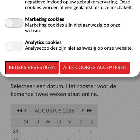
negatieve invloed op uw gebruikerservaring. Deze
Wist je dat je bij ir. Ottenbad ook heerlijk relaxt baantjes
cookies worden alleen geplaatst als u ze inschakelt.
kunt komen zwemmen in het Recreatiebad? Een baan in
het Recreatiebad is 21 meter. Baantjes zwemmen is goed
Marketing cookies
voor je conditie, je traint er je spieren mee en het is niet
Marketing cookies zijn niet aanwezig op onze
blessuregev...
meer >>
website.
Analytics cookies
Analysecookies zijn niet aanwezig op onze website.
TERUG NAAR LIJST
Selecteer een datum. Het rooster voor de
komende twee weken staat online.
AUGUSTUS 2026
M
D
W
D
V
Z
Z
31
1
2