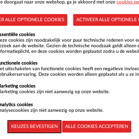
 je doorgaat naar onze webshop, ga je akkoord met onze
cookies po
ekker spelen en spetteren in het Recreatiebad of...
meer >>
ER ALLE OPTIONELE COOKIES
ACTIVEER ALLE OPTIONELE
ster voor de komende twee weken staat online.
ssentiële cookies
eze cookies zijn noodzakelijk voor puur technische redenen voor 
ezoek aan de website. Gezien de technische noodzaak geldt alleen 
nformatieplicht, en deze cookies worden geplaatst zodra u de websi
Z
unctionele cookies
2
et uitschakelen van functionele cookies heeft een negatieve invloe
ebruikerservaring. Deze cookies worden alleen geplaatst als u ze in
9
arketing cookies
16
arketing cookies zijn niet aanwezig op onze website.
23
nalytics cookies
30
nalysecookies zijn niet aanwezig op onze website.