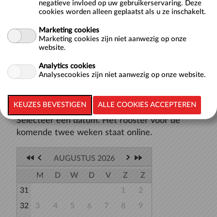
spieren soepel te houden en je conditie te verbeteren. De
negatieve invloed op uw gebruikerservaring. Deze
lessen worden gegeven in een extra verwarmd bad van 32
cookies worden alleen geplaatst als u ze inschakelt.
graden celsius en een waterdiepte van 1.20 meter. Tijdens
Marketing cookies
de lessen beweeg ...
meer >>
Marketing cookies zijn niet aanwezig op onze
website.
Analytics cookies
Analysecookies zijn niet aanwezig op onze website.
TERUG NAAR LIJST
Selecteer een datum. Het rooster voor de
komende twee weken staat online.
AUGUSTUS 2026
M
D
W
D
V
Z
Z
31
1
2
32
3
4
5
6
7
8
9