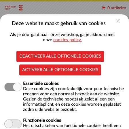
Naar hoofdinhoud
0 artikelen
Account
Deze website maakt gebruik van cookies
Als je doorgaat naar onze webshop, ga je akkoord met
onze
cookies policy.
DEACTIVEER ALLE OPTIONELE COOKIES
Meer bewegen voor ouderen
ACTIVEER ALLE OPTIONELE COOKIES
Essentiële cookies
Locatie
Zwembad Ir. Ottenbad
Deze cookies zijn noodzakelijk voor puur technische
Vijfkamplaan 12
redenen voor een normaal bezoek aan de website.
5624 EB EINDHOVEN
Gezien de technische noodzaak geldt alleen een
informatieplicht, en deze cookies worden geplaatst
NL
zodra u de website bezoekt.
Doelgroep
Volwassenen
Functionele cookies
Meer bewegen voor ouderen helpt je om gewrichten en
Het uitschakelen van functionele cookies heeft een